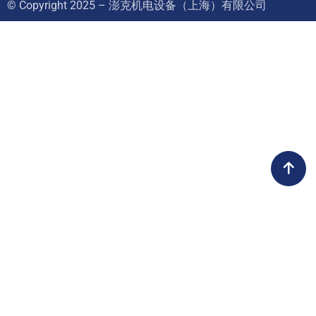
© Copyright 2025 – 澎克机电设备（上海）有限公司