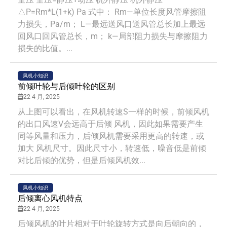
△P=Rm*L(1+k) Pa 式中： Rm—单位长度风管摩擦阻
力损失，Pa/m； L—最远送风口送风管总长加上最远
回风口回风管总长，m； k—局部阻力损失与摩擦阻力
损失的比值。...
风机小知识
前倾叶轮与后倾叶轮的区别
22 4 月, 2025
从上图可以看出，在风机转速S一样的时候，前倾风机
的出口风速V会远高于后倾 风机，因此如果需要产生
同等风量和压力，后倾风机需要采用更高的转速，或
加大 风机尺寸。因此尺寸小，转速低，噪音低是前倾
对比后倾的优势，但是后倾风机效...
风机小知识
后倾离心风机特点
22 4 月, 2025
后倾风机的叶片相对于叶轮旋转方式是向后朝向的，