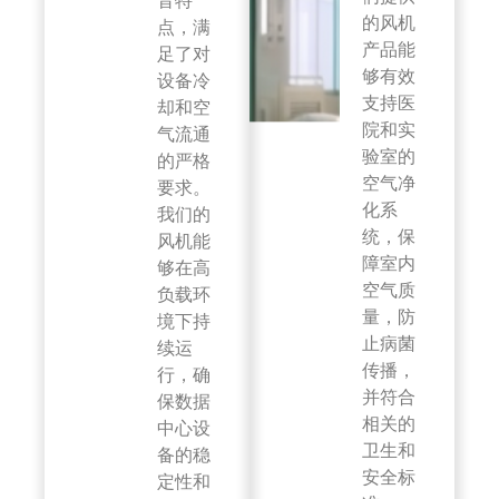
音特
的风机
点，满
产品能
足了对
够有效
设备冷
支持医
却和空
院和实
气流通
验室的
的严格
空气净
要求。
化系
我们的
统，保
风机能
障室内
够在高
空气质
负载环
量，防
境下持
止病菌
续运
传播，
行，确
并符合
保数据
相关的
中心设
卫生和
备的稳
安全标
定性和