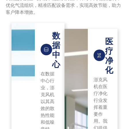
优化气流组织，精准匹配设备需求，实现高效节能，助力
客户降本增效。
数
医
据
疗
中
净
心
化
在数据
澎克风
中心行
机在医
业，澎
疗净化
克风机
行业发
以其高
挥着重
效的散
要作
热性能
用。我
和低噪
们提供