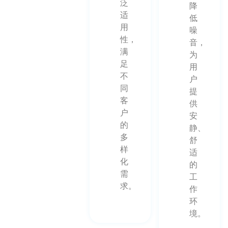
泛
降
适
低
用
噪
性，
音，
满
为
足
用
不
户
同
提
客
供
户
安
的
静、
多
舒
样
适
化
的
需
工
求。
作
环
境。