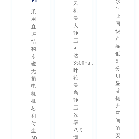
水
风
平
机
采
比
最
用
同
大
直
级
静
连
产
压
结
品
可
构、
低
达
永
5
3500Pa，
磁
分
叶
无
贝，
轮
损
显
最
电
著
高
机
提
静
机
升
压
芯
空
效
和
间
率
仿
的
79%，
生
安
满
3D