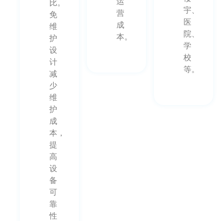
运
比。
宇、
营
免
医
成
维
院、
本。
护
学
设
校
计
等。
减
少
维
护
成
本，
提
高
设
备
可
靠
性