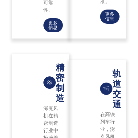
准。
可靠
性。
更多
信息
更多
信息
精
轨
密
道
制
交
造
通
澎克风
在高铁
机在精
列车行
密制造
业，澎
行业中
克风机
扮演着