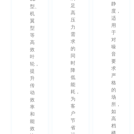
静
足
型、
度，
高
机
适
压
翼
用
力
型
于
需
等
对
求
高
噪
的
效
音
同
叶
要
时
轮，
求
降
提
严
低
升
格
能
传
的
耗，
动
场
为
效
所，
客
率
如
户
和
高
节
能
档
省
效
楼