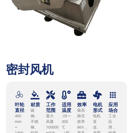
密封风机
叶轮
材质
工作
适用
效率
电机
应用
直径
范围
温度
形式
场合
碳
最高
400
钢、
最大
-25 ~
静压
电机
工业
mm
不锈
风量
300
效率
直
应
~
钢、
100000
℃
86%，
连、
用，
1400
特殊
m3/h,
（现
最高
皮带
低泄