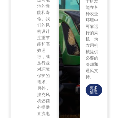
池的性
能在各
能和寿
种农业
命。我
环境中
们的风
可靠运
机设计
行的风
注重节
机，为
能和高
农用机
效运
械提供
行，满
必要的
足行业
冷却和
对环境
通风支
保护的
持。
需求。
更多
另外，
信息
澎克风
机还额
外提供
直流电
压风