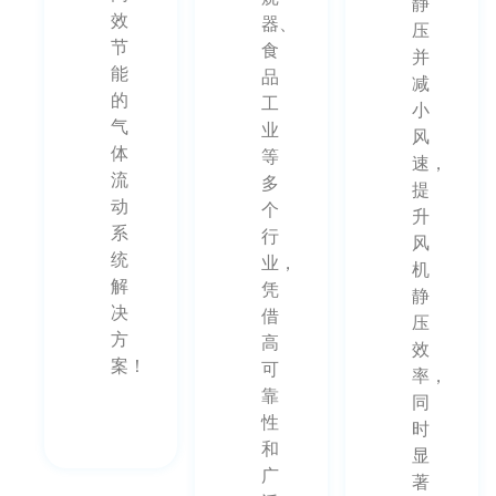
静
效
器、
压
节
食
并
能
品
减
的
工
小
气
业
风
体
等
速，
流
多
提
动
个
升
系
行
风
统
业，
机
解
凭
静
决
借
压
方
高
效
案！
可
率，
靠
同
性
时
和
显
广
著