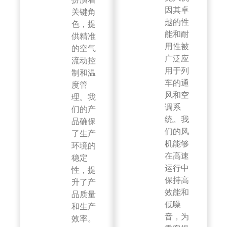
因其卓
关键角
越的性
色，提
能和耐
供精准
用性被
的空气
广泛应
流动控
用于列
制和温
车的通
度管
风和空
理。我
调系
们的产
统。我
品确保
们的风
了生产
机能够
环境的
在高速
稳定
运行中
性，提
保持高
升了产
效能和
品质量
低噪
和生产
音，为
效率。