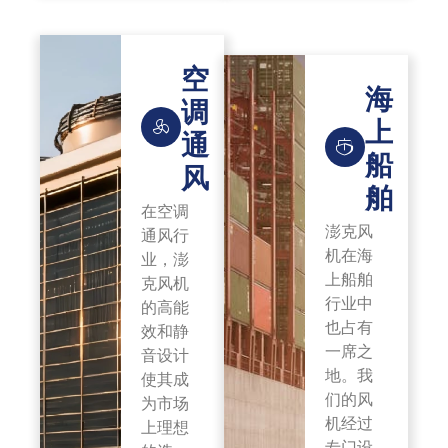
空
海
调
上
通
船
风
舶
在空调
澎克风
通风行
机在海
业，澎
上船舶
克风机
行业中
的高能
也占有
效和静
一席之
音设计
地。我
使其成
们的风
为市场
机经过
上理想
专门设