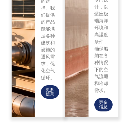
的选
计，以
择。我
适应极
们提供
端海洋
的产品
环境和
能够满
高湿度
足各种
条件，
建筑和
确保船
设施的
舶在各
通风需
种情况
求，优
下的空
化空气
气流通
循环。
和冷却
更多
需求。
信息
更多
信息