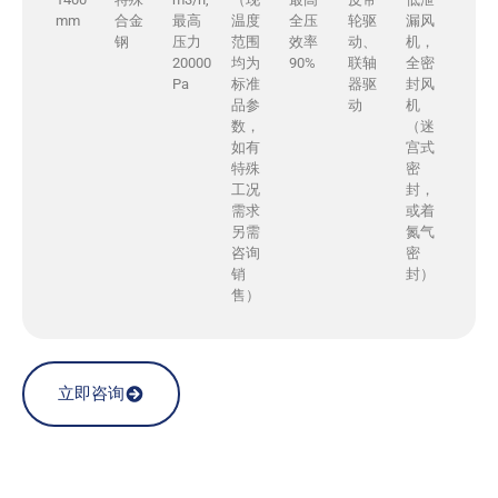
mm
合金
最高
温度
全压
轮驱
漏风
钢
压力
范围
效率
动、
机，
20000
均为
90%
联轴
全密
Pa
标准
器驱
封风
品参
动
机
数，
（迷
如有
宫式
特殊
密
工况
封，
需求
或着
另需
氮气
咨询
密
销
封）
售）
立即咨询