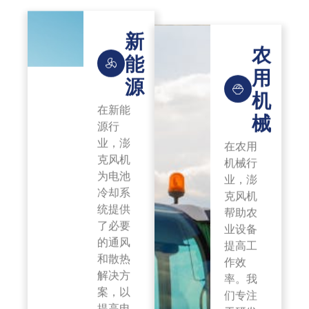
新
农
能
用
源
机
在新能
械
源行
业，澎
在农用
克风机
机械行
为电池
业，澎
冷却系
克风机
统提供
帮助农
了必要
业设备
的通风
提高工
和散热
作效
解决方
率。我
案，以
们专注
提高电
于研发