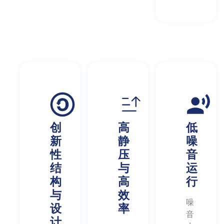
创
高
低
新
静
噪
性
压
音
结
与
运
构
高
行
与
效
噪
设
率
音
计