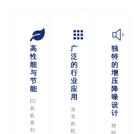
高
广
独
性
泛
特
能
的
的
与
行
增
节
业
压
能
应
降
用
噪
EC
设
风
澎
计
机
克
系
风
独
列
机
特