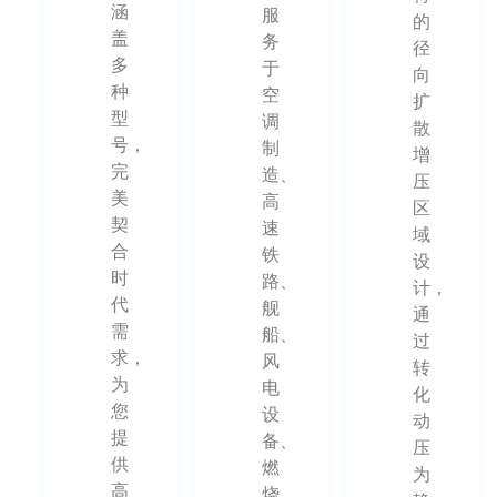
涵
服
的
盖
务
径
多
于
向
种
空
扩
型
调
散
号，
制
增
完
造、
压
美
高
区
契
速
域
合
铁
设
时
路、
计，
代
舰
通
需
船、
过
求，
风
转
为
电
化
您
设
动
提
备、
压
供
燃
为
高
烧